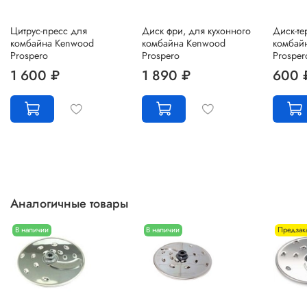
Цитрус-пресс для
Диск фри, для кухонного
Диск-те
комбайна Kenwood
комбайна Kenwood
комбай
Prospero
Prospero
Prosper
1 600 ₽
1 890 ₽
600 
Аналогичные товары
В наличии
В наличии
Предзак