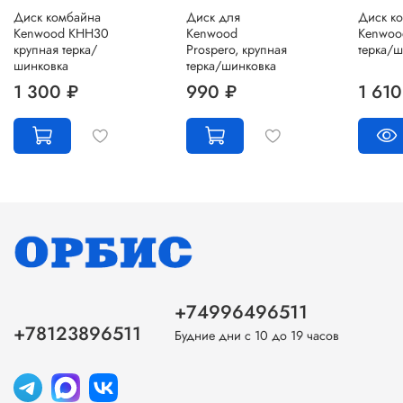
Диск комбайна
Диск для
Диск к
Kenwood KHH30
Kenwood
Kenwoo
крупная терка/
Prospero, крупная
терка/ш
шинковка
терка/шинковка
1 300 ₽
990 ₽
1 610
+74996496511
+78123896511
Будние дни с 10 до 19 часов