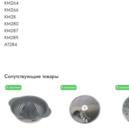
KM264
KM266
KM28
KM280
KM287
KM289
AT284
Сопутствующие товары
В наличии
В наличии
В налич