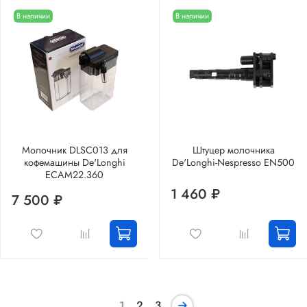
В наличии
В наличии
Молочник DLSC013 для
Штуцер молочника
кофемашины De'Longhi
De'Longhi-Nespresso EN500
ECAM22.360
1 460 ₽
7 500 ₽
1
2
3