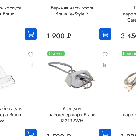
ь корпуса
Верхняя часть утюга
а Braun
Braun TexStyle 7
парог
Care
1 900 ₽
3 45
В наличии
В налич
кабеля для
Утюг для
ора Braun
парогенератора Braun
парог
xx
IS2132WH