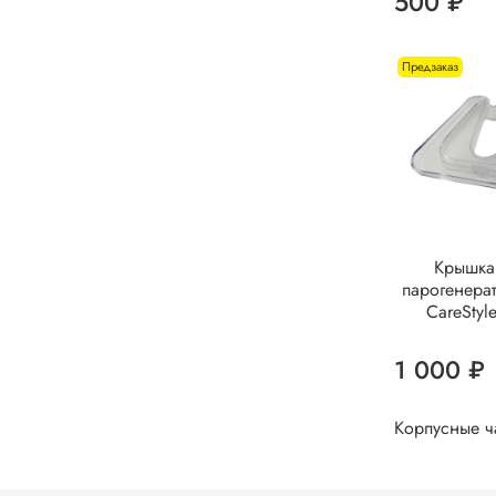
500 ₽
Предзаказ
Крышка 
парогенерат
CareStyl
1 000 ₽
Корпусные ч