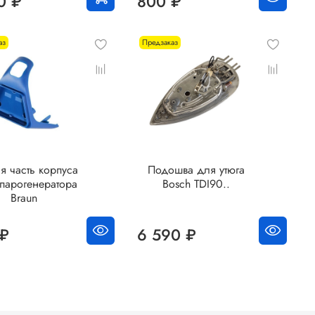
0 ₽
800 ₽
аз
Предзаказ
я часть корпуса
Подошва для утюга
 парогенератора
Bosch TDI90..
Braun
 ₽
6 590 ₽