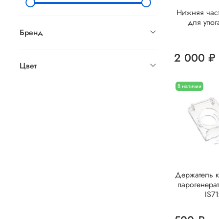
Нижняя част
для утюг
Бренд
2 000 ₽
Цвет
В наличии
Держатель 
парогенерат
IS71