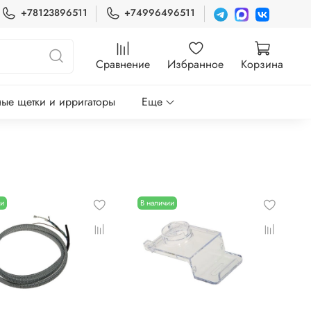
+78123896511
+74996496511
Сравнение
Избранное
Корзина
ые щетки и ирригаторы
Еще
ии
В наличии