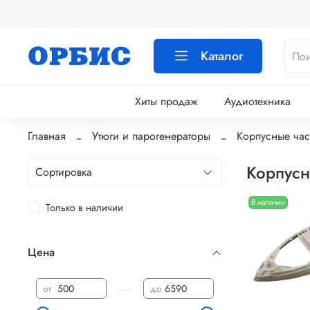
Каталог
Хиты продаж
Аудиотехника
Главная
Утюги и парогенераторы
Корпусные час
Корпусн
В наличии
Только в наличии
Цена
—
от
до