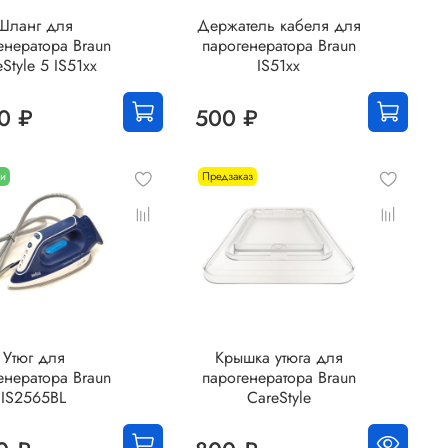
Шланг для
Держатель кабеля для
енератора Braun
парогенератора Braun
Style 5 IS51xx
IS51xx
0 ₽
500 ₽
ии
Предзаказ
Утюг для
Крышка утюга для
енератора Braun
парогенератора Braun
IS2565BL
CareStyle