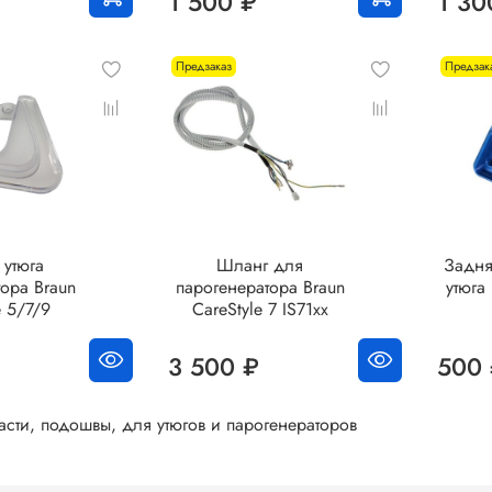
1 500 ₽
1 30
Предзаказ
Предзак
утюга
Шланг для
Задня
ора Braun
парогенератора Braun
утюга
e 5/7/9
CareStyle 7 IS71xx
3 500 ₽
500
асти, подошвы, для утюгов и парогенераторов