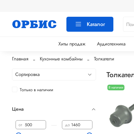
Каталог
Хиты продаж
Аудиотехника
Главная
Кухонные комбайны
Толкатели
Толкате
В наличии
Только в наличии
Цена
—
от
до