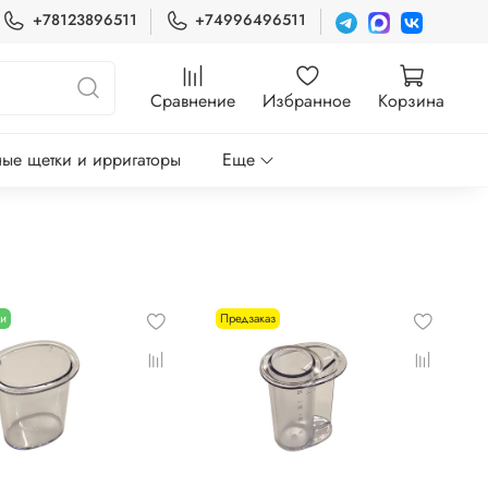
+78123896511
+74996496511
Сравнение
Избранное
Корзина
ые щетки и ирригаторы
Еще
ии
Предзаказ