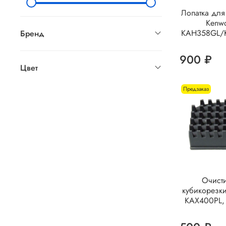
Лопатка дл
Kenw
KAH358GL/
Бренд
900 ₽
Цвет
Предзаказ
Очисти
кубикорезк
KAX400PL