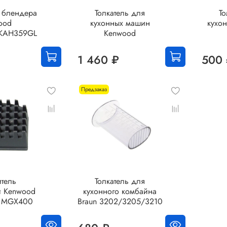
я блендера
Толкатель для
То
ood
кухонных машин
кухо
KAH359GL
Kenwood
1 460 ₽
500
Предзаказ
тель
Толкатель для
и Kenwood
кухонного комбайна
, MGX400
Braun 3202/3205/3210