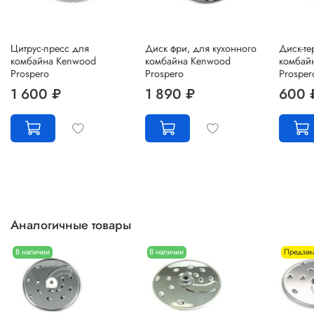
Цитрус-пресс для
Диск фри, для кухонного
Диск-те
комбайна Kenwood
комбайна Kenwood
комбай
Prospero
Prospero
Prosper
1 600 ₽
1 890 ₽
600 
Аналогичные товары
В наличии
В наличии
Предзак