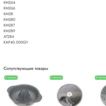
KM264
KM266
KM28
KM280
KM287
KM289
AT284
KAP40.000GY
Сопутствующие товары
В наличии
В наличии
В налич