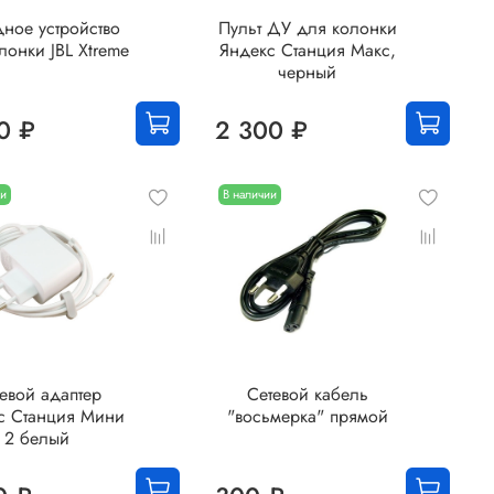
ное устройство
Пульт ДУ для колонки
лонки JBL Xtreme
Яндекс Станция Макс,
черный
0 ₽
2 300 ₽
ии
В наличии
евой адаптер
Сетевой кабель
с Станция Мини
"восьмерка" прямой
2 белый