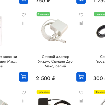
750 ₽
1 75
В наличии
В налич
ля колонки
Сетевой адаптер
Се
ция Макс,
Яндекс Станция Дуо
"вось
ый
Макс, белый
2 500 ₽
300
Предзаказ
Предзак