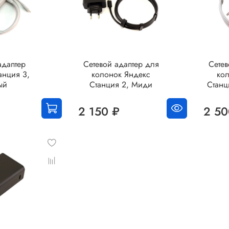
адаптер
Сетевой адаптер для
Сетев
анция 3,
колонок Яндекс
ко
ый
Станция 2, Миди
Станц
2 150 ₽
2 50