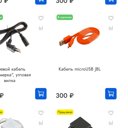
0 ₽
300 ₽
ии
В наличии
тевой кабель
Кабель microUSB JBL
мерка", угловая
вилка
 ₽
300 ₽
аз
Предзаказ