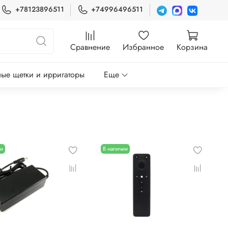
+78123896511
+74996496511
Сравнение
Избранное
Корзина
ые щетки и ирригаторы
Еще
ии
В наличии