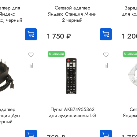
аптер для
Сетевой адаптер
Заряд
 Яндекс
Яндекс Станция Мини
для ко
кс, черный
2 черный
1 750 ₽
1 20
В наличии
В налич
адаптер
Пульт AKB74955362
Сет
анция Дуо
для аудиосистемы LG
Яндек
черный