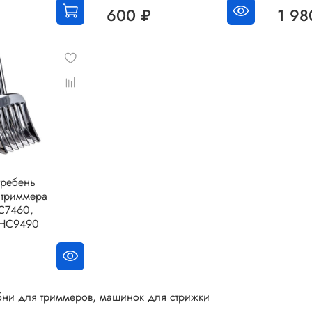
600 ₽
1 98
гребень
 триммера
HC7460,
 HC9490
бни для триммеров, машинок для стрижки