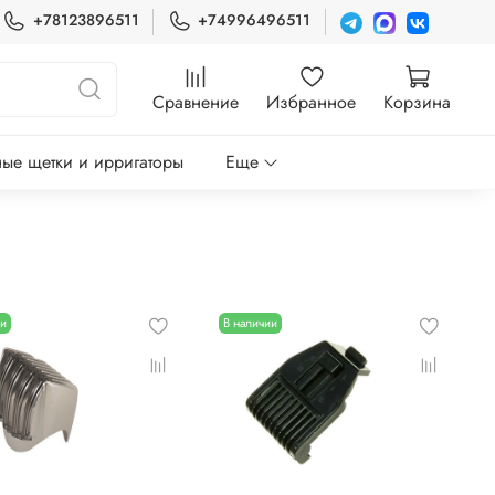
+78123896511
+74996496511
Сравнение
Избранное
Корзина
ые щетки и ирригаторы
Еще
ии
В наличии