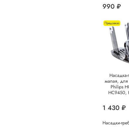
990 ₽
Предзаказ
Насадка-
малая, для
Philips 
HC9450,
1 430 ₽
Насадки-гре