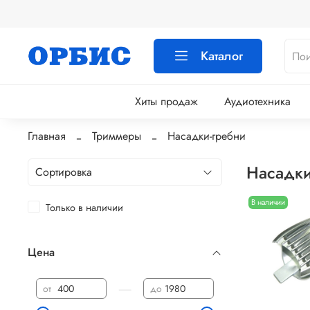
Каталог
Хиты продаж
Аудиотехника
Главная
Триммеры
Насадки-гребни
Насадки
В наличии
Только в наличии
Цена
—
от
до