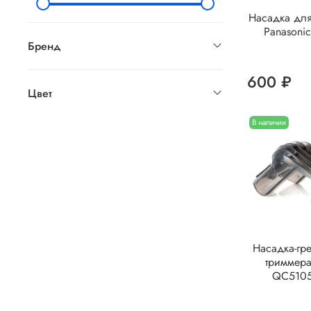
Насадка дл
Panasoni
Бренд
600 ₽
Цвет
В наличии
Насадка-гр
триммера 
QC5105