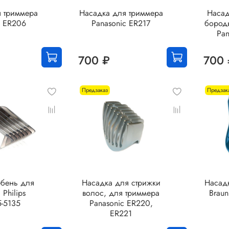
я триммера
Насадка для триммера
Насад
c ER206
Panasonic ER217
бород
Pan
700 ₽
700 
Предзаказ
Предзак
ебень для
Насадка для стрижки
Насад
Philips
волос, для триммера
Braun
-5135
Panasonic ER220,
ER221