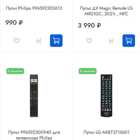
Пульт Philips 996592302613
Пульт ДУ Magic Remote LG
MR21GC, 2021г., NFC
990 ₽
3 990 ₽
В наличии
В наличии
Пульт 996592300940 для
Пульт LG AKB73715601
телевизора Philips