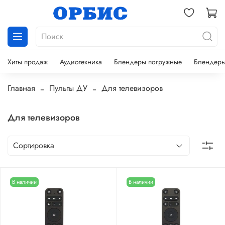
Хиты продаж
Аудиотехника
Блендеры погружные
Блендеры
Главная
Пульты ДУ
Для телевизоров
Для телевизоров
В наличии
В наличии