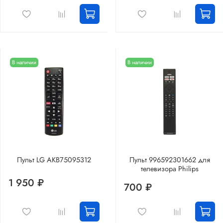
В наличии
В наличии
Пульт LG AKB75095312
Пульт 996592301662 для
телевизора Philips
1 950 ₽
700 ₽