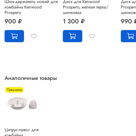
Шток-держатель ножей для
Диск для Kenwood
Диск д
комбайна Kenwood
Prospero, мелкая терка/
Prosper
Prospero
шинковка
шинков
900 ₽
1 300 ₽
990 
Аналогичные товары
Предзаказ
Цитрус-пресс для
комбайна