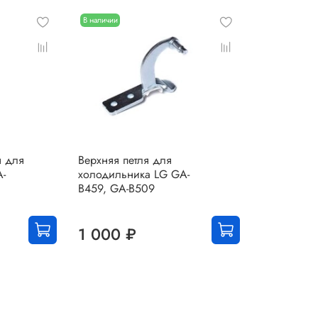
В наличии
я для
Верхняя петля для
-
холодильника LG GA-
B459, GA-B509
1 000 ₽