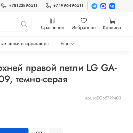
+78123896511
+74996496511
Сравнение
Избранное
Корзина
ые щетки и ирригаторы
Еще
рхней правой петли LG GA-
09, темно-серая
арт.
MEG65719403