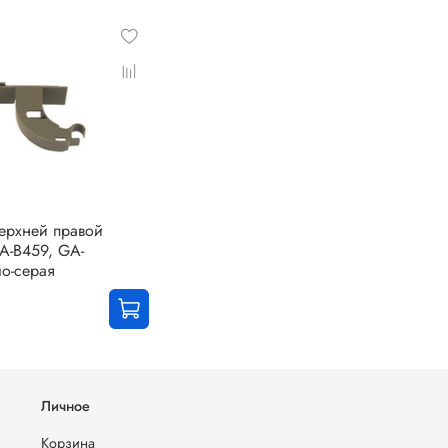
ерхней правой
A-B459, GA-
ло-серая
Личное
Корзина