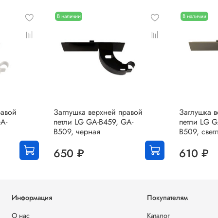
В наличии
В наличии
равой
Заглушка верхней правой
Заглушка в
A-
петли LG GA-B459, GA-
петли LG G
B509, черная
B509, свет
650 ₽
610 ₽
Информация
Покупателям
О нас
Каталог