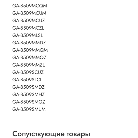
GA-B509MCQM
GA-B509MCUM
GA-B509MCUZ
GA-B509MCZL
GA-B509MLSL
GA-B509MMDZ
GA-B509MMQM
GA-B509MMQZ
GA-B509MMZL
GA-B509SCUZ
GA-B509SLCL
GA-B509SMDZ
GA-B509SMHZ
GA-B509SMQZ
GA-B509SMUM
Сопутствующие товары