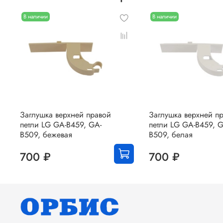
В наличии
В наличии
Заглушка верхней правой
Заглушка верхней п
петли LG GA-B459, GA-
петли LG GA-B459, G
B509, бежевая
B509, белая
700 ₽
700 ₽