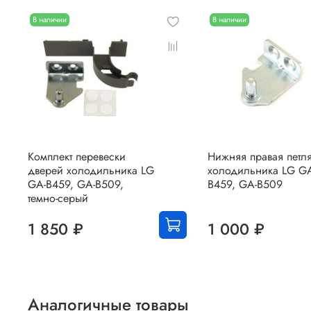
В наличии
В наличии
Комплект перевески
Нижняя правая петл
дверей холодильника LG
холодильника LG GA
GA-B459, GA-B509,
B459, GA-B509
темно-серый
1 850 ₽
1 000 ₽
Аналогичные товары