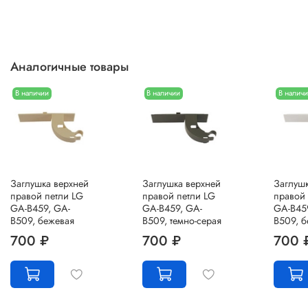
Аналогичные товары
В наличии
В наличии
В налич
Заглушка верхней
Заглушка верхней
Заглушк
правой петли LG
правой петли LG
правой 
GA-B459, GA-
GA-B459, GA-
GA-B45
B509, бежевая
B509, темно-серая
B509, б
700 ₽
700 ₽
700 