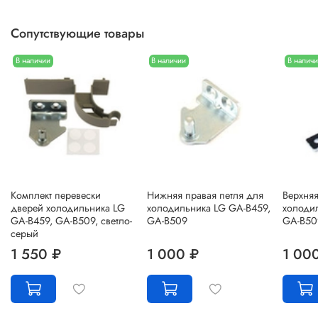
Сопутствующие товары
В наличии
В наличии
В налич
Комплект перевески
Нижняя правая петля для
Верхняя
дверей холодильника LG
холодильника LG GA-B459,
холоди
GA-B459, GA-B509, светло-
GA-B509
GA-B50
серый
1 550 ₽
1 000 ₽
1 00