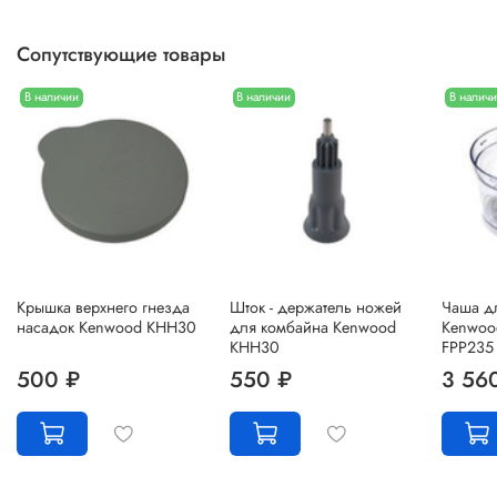
Сопутствующие товары
В наличии
В наличии
В налич
Крышка верхнего гнезда
Шток - держатель ножей
Чаша д
насадок Kenwood KHH30
для комбайна Kenwood
Kenwoo
KHH30
FPP235
500 ₽
550 ₽
3 56