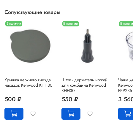
Сопутствующие товары
В наличии
В наличии
В налич
Крышка верхнего гнезда
Шток - держатель ножей
Чаша д
насадок Kenwood KHH30
для комбайна Kenwood
Kenwoo
KHH30
FPP235
500 ₽
550 ₽
3 56