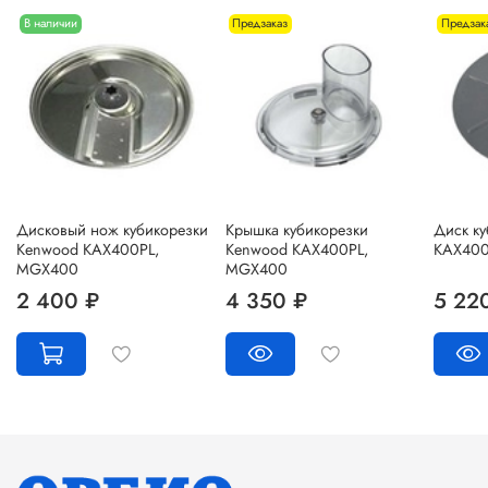
В наличии
Предзаказ
Предзак
Дисковый нож кубикорезки
Крышка кубикорезки
Диск к
Kenwood KAX400PL,
Kenwood KAX400PL,
KAX400
MGX400
MGX400
2 400 ₽
4 350 ₽
5 22