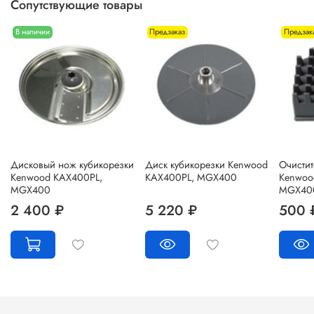
Сопутствующие товары
В наличии
Предзаказ
Предзак
Дисковый нож кубикорезки
Диск кубикорезки Kenwood
Очистит
Kenwood KAX400PL,
KAX400PL, MGX400
Kenwoo
MGX400
MGX40
2 400 ₽
5 220 ₽
500 