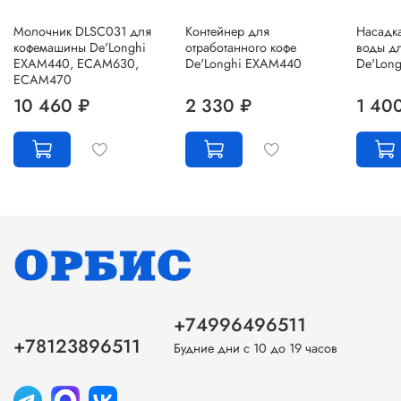
Молочник DLSC031 для
Контейнер для
Насадка
кофемашины De'Longhi
отработанного кофе
воды д
EXAM440, ECAM630,
De'Longhi EXAM440
De'Lon
ECAM470
10 460 ₽
2 330 ₽
1 40
+74996496511
+78123896511
Будние дни с 10 до 19 часов