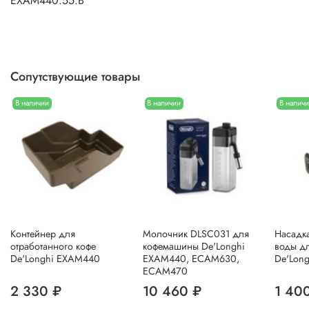
EXAM440.55.B
Сопутствующие товары
В наличии
В наличии
В налич
Контейнер для
Молочник DLSC031 для
Насадка
отработанного кофе
кофемашины De'Longhi
воды д
De'Longhi EXAM440
EXAM440, ECAM630,
De'Lon
ECAM470
2 330 ₽
10 460 ₽
1 40