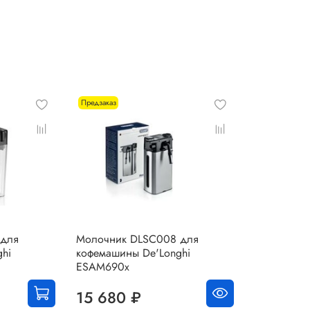
Предзаказ
 для
Молочник DLSC008 для
hi
кофемашины De'Longhi
0
ESAM690x
15 680 ₽