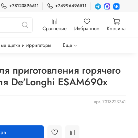
+78123896511
+74996496511
Сравнение
Избранное
Корзина
ые щетки и ирригаторы
Еще
ля приготовления горячего
я De'Longhi ESAM690x
арт.
7313223741
аз