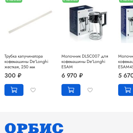
Трубка капучинатора
Молочник DLSC007 для
Молочн
кофемашины De'Longhi
кофемашины De'Longhi
кофема
жесткая, 250 мм
ESAM
ESAM4
300 ₽
6 970 ₽
5 67