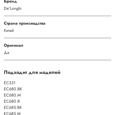
Бренд
De'Longhi
Страна производства
Китай
Оригинал
Да
Подходит для моделей
EC331
EC680.BK
EC680.M
EC680.R
EC685.BK
EC685.M