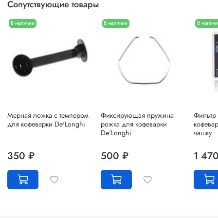
Сопутствующие товары
В наличии
В наличии
В налич
Мерная ложка с темпером
Фиксирующая пружина
Фильтр
для кофеварки De'Longhi
рожка для кофеварки
кофевар
De'Longhi
чашку
350 ₽
500 ₽
1 47