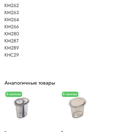
KM262
KM263
KM264
KM266
KM280
KM287
KM289
KHC29
Аналогичные товары
В наличии
В наличии