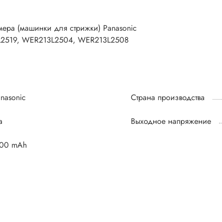
мера (машинки для стрижки) Panasonic
L2519, WER213L2504, WER213L2508
nasonic
Страна производства
а
Выходное напряжение
100 mAh