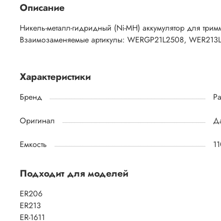
Описание
Никель-металл-гидридный (Ni-MH) аккумулятор для трим
Взаимозаменяемые артикулы: WERGP21L2508, WER213
Характеристики
Бренд
Pa
Оригинал
Д
Емкость
1
Подходит для моделей
ER206
ER213
ER-1611