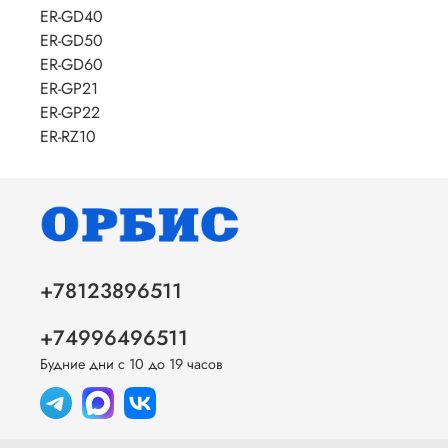
ER-GD40
ER-GD50
ER-GD60
ER-GP21
ER-GP22
ER-RZ10
+78123896511
+74996496511
Будние дни с 10 до 19 часов