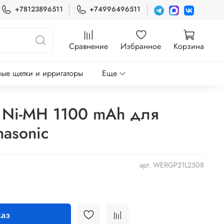
+78123896511
+74996496511
Сравнение
Избранное
Корзина
ые щетки и ирригаторы
Еще
 Ni-MH 1100 mAh для
nasonic
арт.
WERGP21L2508
аз