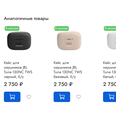
Аналогичные товары
В наличии
В наличии
В налич
Кейс для
Кейс для
Кейс д
наушников JBL
наушников JBL
наушник
Tune 130NC TWS
Tune 130NC TWS
Tune 1
черный, б/у
бежевый, б/у
белый, 
2 750 ₽
2 750 ₽
2 75