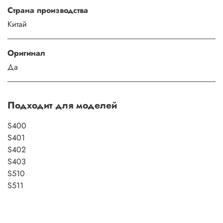
Страна производства
Китай
Оригинал
Да
Подходит для моделей
S400
S401
S402
S403
S510
S511