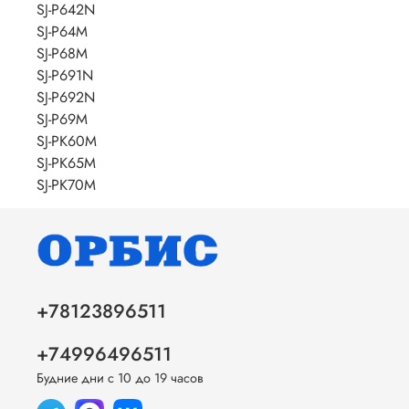
SJ-P642N
SJ-P64M
SJ-P68M
SJ-P691N
SJ-P692N
SJ-P69M
SJ-PK60M
SJ-PK65M
SJ-PK70M
+78123896511
+74996496511
Будние дни с 10 до 19 часов