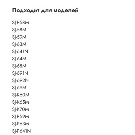
Подходит для моделей
SJ-P58M
SJ-58M
SJ-59M
SJ-63M
SJ-641N
SJ-64M
SJ-68M
SJ-691N
SJ-692N
SJ-69M
SJ-K60M
SJ-K65M
SJ-K70M
SJ-P59M
SJ-P63M
SJ-P641N