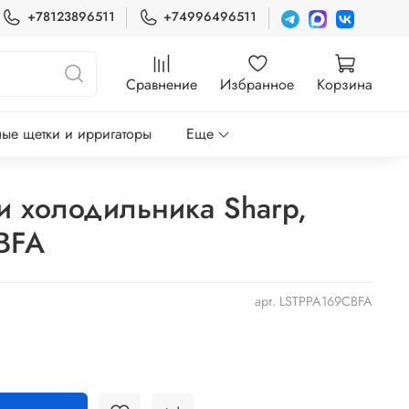
+78123896511
+74996496511
Сравнение
Избранное
Корзина
ые щетки и ирригаторы
Еще
и холодильника Sharp,
BFA
арт.
LSTPPA169CBFA