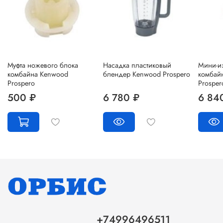
Муфта ножевого блока
Насадка пластиковый
Мини-и
комбайна Kenwood
блендер Kenwood Prospero
комбай
Prospero
Prosper
500 ₽
6 780 ₽
6 84
+74996496511