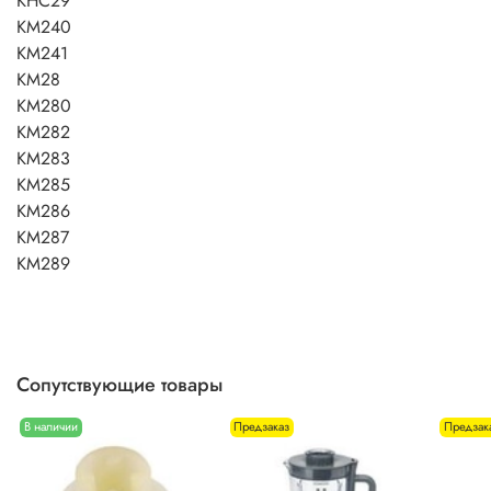
KHC29
KM240
KM241
KM28
KM280
KM282
KM283
KM285
KM286
KM287
KM289
Сопутствующие товары
В наличии
Предзаказ
Предзак