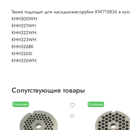
Также подходит для насадки-мясорубки KW715836 в ку
KHH300WH
KHH321WH
KHH322WH
KHH323WH
KHH326BK
KHH326SI
KHH326WH
Сопутствующие товары
В наличии
В наличии