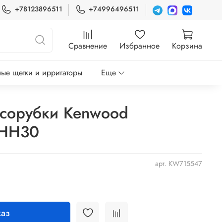
+78123896511
+74996496511
Сравнение
Избранное
Корзина
ые щетки и ирригаторы
Еще
ясорубки Kenwood
KHH30
арт.
KW715547
аз