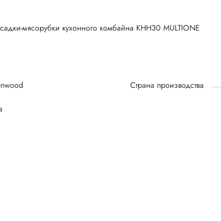
асадки-мясорубки кухонного комбайна KHH30 MULTIONE
enwood
Страна производства
а