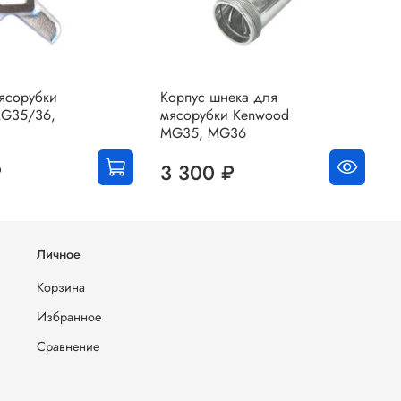
ясорубки
Корпус шнека для
Т
MG35/36,
мясорубки Kenwood
K
MG35, MG36
M
₽
3 300 ₽
Личное
Корзина
Избранное
Сравнение