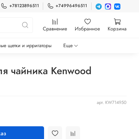
+78123896511
+74996496511
Сравнение
Избранное
Корзина
ые щетки и ирригаторы
Еще
ля чайника Kenwood
арт.
KW714950
аз