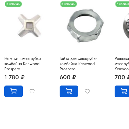
В наличии
В наличии
В налич
Нож для мясорубки
Гайка для мясорубки
Решетка
комбайна Kenwood
комбайна Kenwood
мясору
Prospero
Prospero
Kenwoo
1 780 ₽
600 ₽
700 