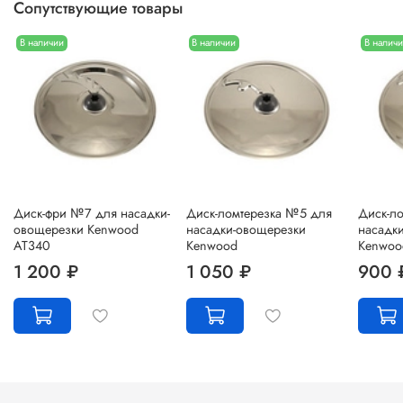
Сопутствующие товары
В наличии
В наличии
В налич
Диск-фри №7 для насадки-
Диск-ломтерезка №5 для
Диск-л
овощерезки Kenwood
насадки-овощерезки
насадк
AT340
Kenwood
Kenwoo
1 200 ₽
1 050 ₽
900 