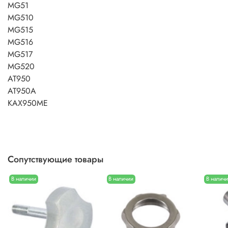
MG51
MG510
MG515
MG516
MG517
MG520
AT950
AT950A
KAX950ME
Сопутствующие товары
В наличии
В наличии
В налич