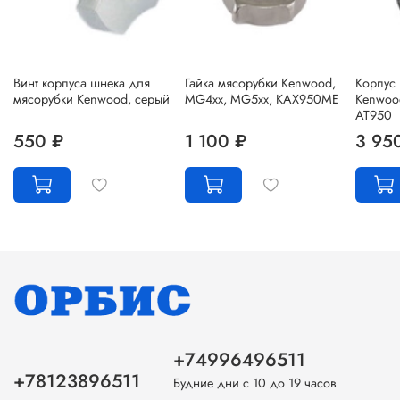
Винт корпуса шнека для
Гайка мясорубки Kenwood,
Корпус
мясорубки Kenwood, серый
MG4xx, MG5xx, KAX950ME
Kenwoo
AT950
550 ₽
1 100 ₽
3 95
+74996496511
+78123896511
Будние дни с 10 до 19 часов