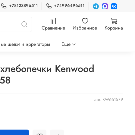
+78123896511
+74996496511
Сравнение
Избранное
Корзина
ые щетки и ирригаторы
Еще
 хлебопечки Kenwood
58
арт.
KW661579