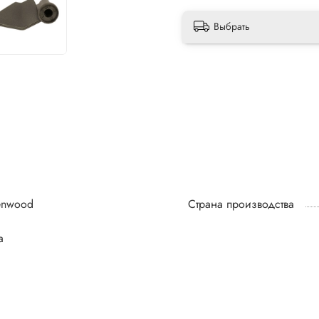
Выбрать
enwood
Страна производства
а