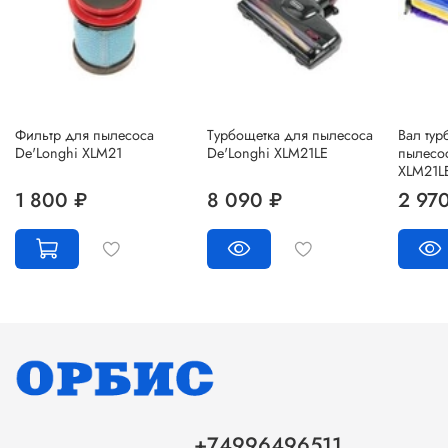
Фильтр для пылесоса
Турбощетка для пылесоса
Вал тур
De'Longhi XLM21
De'Longhi XLM21LE
пылесос
XLM21L
1 800 ₽
8 090 ₽
2 97
+74996496511