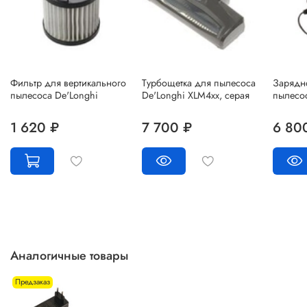
Фильтр для вертикального
Турбощетка для пылесоса
Зарядно
пылесоса De'Longhi
De'Longhi XLM4xx, серая
пылесо
1 620 ₽
7 700 ₽
6 80
Аналогичные товары
Предзаказ