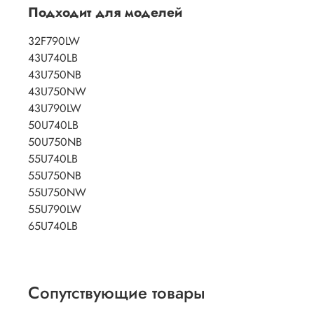
Подходит для моделей
32F790LW
43U740LB
43U750NB
43U750NW
43U790LW
50U740LB
50U750NB
55U740LB
55U750NB
55U750NW
55U790LW
65U740LB
Сопутствующие товары