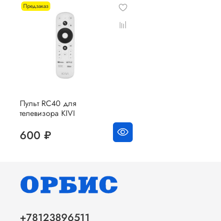
Предзаказ
Пульт RC40 для
телевизора KIVI
600 ₽
+78123896511