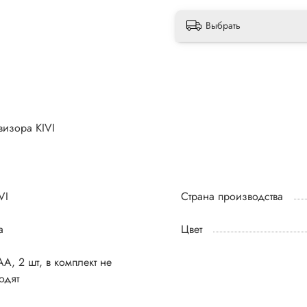
Выбрать
визора KIVI
VI
Страна производства
а
Цвет
A, 2 шт, в комплект не
одят