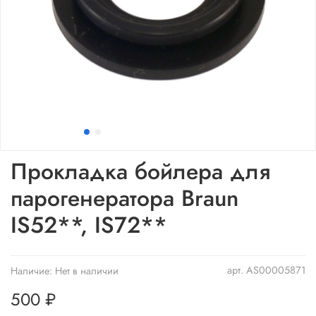
Прокладка бойлера для
парогенератора Braun
IS52**, IS72**
арт.
AS00005871
Наличие:
Нет в наличии
500 ₽