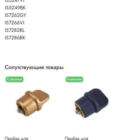
IS5247VI
IS5249BK
IS7262GY
IS7266VI
IS7282BL
IS7286BK
Сопутствующие товары
В наличии
В наличии
Пробка для
Пробка для