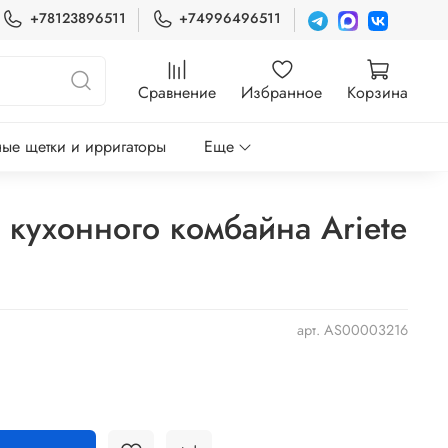
+78123896511
+74996496511
Сравнение
Избранное
Корзина
ые щетки и ирригаторы
Еще
 кухонного комбайна Ariete
арт.
AS00003216