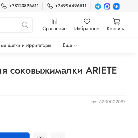
+78123896511
+74996496511
Сравнение
Избранное
Корзина
ые щетки и ирригаторы
Еще
я соковыжималки ARIETE
арт.
AS00002087