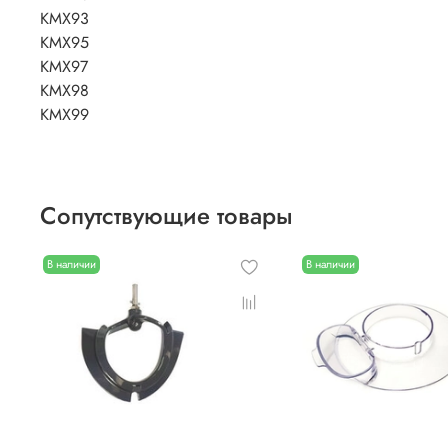
KMX93
KMX95
KMX97
KMX98
KMX99
Сопутствующие товары
В наличии
В наличии