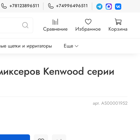
+78123896511
+74996496511
Сравнение
Избранное
Корзина
ые щетки и ирригаторы
Еще
миксеров Kenwood серии
арт.
AS00001952