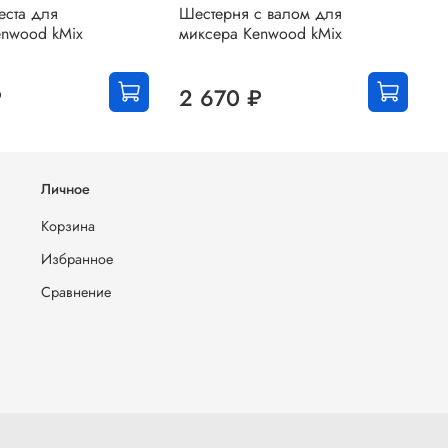
еста для
Шестерня с валом для
Ч
enwood kMix
миксера Kenwood kMix
к
K
₽
2 670 ₽
Личное
Корзина
Избранное
Сравнение