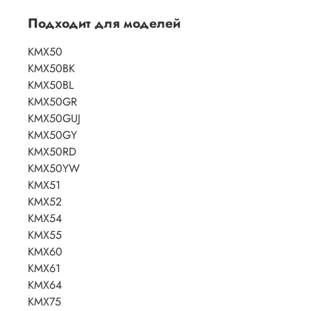
Подходит для моделей
KMX50
KMX50BK
KMX50BL
KMX50GR
KMX50GUJ
KMX50GY
KMX50RD
KMX50YW
KMX51
KMX52
KMX54
KMX55
KMX60
KMX61
KMX64
KMX75