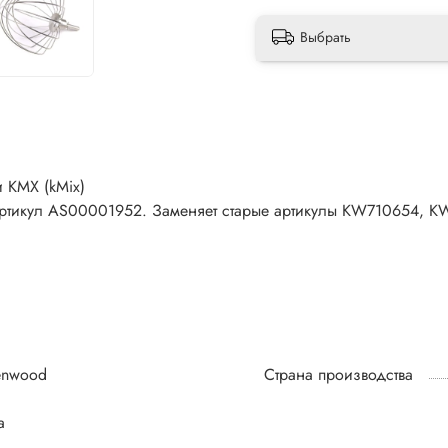
Выбрать
 KMX (kMix)
артикул AS00001952. Заменяет старые артикулы KW710654, 
enwood
Страна производства
а