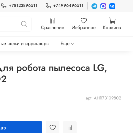
+78123896511
+74996496511
Сравнение
Избранное
Корзина
ые щетки и ирригаторы
Еще
для робота пылесоса LG,
02
арт.
AHR73109802
аз