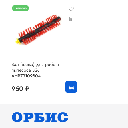
В наличии
Вал (щетка) для робота
пылесоса LG,
AHR73109804
950 ₽