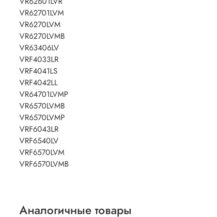
VR62601LVR
VR62701LVM
VR6270LVM
VR6270LVMB
VR63406LV
VRF4033LR
VRF4041LS
VRF4042LL
VR64701LVMP
VR6570LVMB
VR6570LVMP
VRF6043LR
VRF6540LV
VRF6570LVM
VRF6570LVMB
Аналогичные товары