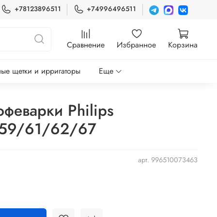
+78123896511
+74996496511
Сравнение
Избранное
Корзина
ые щетки и ирригаторы
Еще
феварки Philips
59/61/62/67
арт.
996510073463