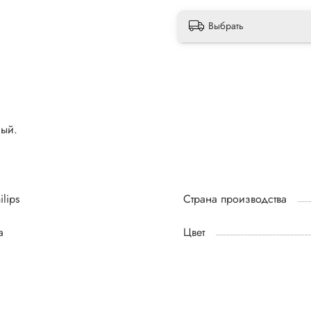
Выбрать
ный.
ilips
Страна производства
а
Цвет