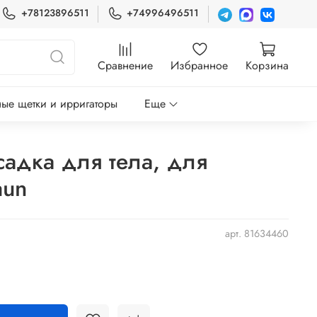
+78123896511
+74996496511
Сравнение
Избранное
Корзина
ые щетки и ирригаторы
Еще
адка для тела, для
aun
арт.
81634460