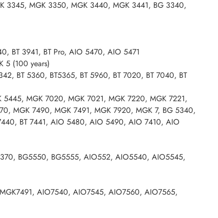
K 3345, MGK 3350, MGK 3440, MGK 3441, BG 3340,
40, BT 3941, BT Pro, AIO 5470, AIO 5471
5 (100 years)
342, BT 5360, BT5365, BT 5960, BT 7020, BT 7040, BT
 5445, MGK 7020, MGK 7021, MGK 7220, MGK 7221,
70, MGK 7490, MGK 7491, MGK 7920, MGK 7, BG 5340,
 7440, BT 7441, AIO 5480, AIO 5490, AIO 7410, AIO
70, BG5550, BG5555, AIO552, AIO5540, AIO5545,
MGK7491, AIO7540, AIO7545, AIO7560, AIO7565,