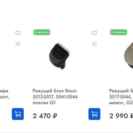
В наличии
В наличии
мера
Режущий блок Braun
Режущий б
талл,
5513-5517, 5541-5544
5517-5544,
пластик G1
металл, G2
2 470 ₽
2 990 