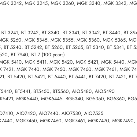
 MGK 3242, MGK 3245, MGK 3260, MGK 3340, MGK 3342, MG
 BT 3241, BT 3242, BT 3340, BT 3341, BT 3342, BT 3440, BT 39
MGK 5260, MGK 5345, MGK 5355, MGK 5360, MGK 5365, MGK 
, BT 5240, BT 5242, BT 5260, BT 5265, BT 5340, BT 5341, BT 5
20, BT 7940, BT 7 (100 years)
 MGK 5410, MGK 5411, MGK 5420, MGK 5421, MGK 5440, MGK
K 7421, MGK 7440, MGK 7450, MGK 7460, MGK 7461, MGK 74
21, BT 5420, BT 5421, BT 5440, BT 5441, BT 7420, BT 7421, BT
BT5440, BT5441, BT5450, BT5560, AIO5480, AIO5490
K5421, MGK5440, MGK5445, BG5340, BG5350, BG5360, BG53
AIO7410, AIO7420, AIO7440, AIO7530, AIO7535
K7440, MGK7450, MGK7460, MGK7461, MGK7470, MGK7490, 