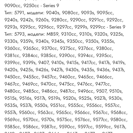
9090cc, 9250cc - Series 9
Тип: 5791, модели: 9040s, 9080cc, 9093s, 9095cc,
9240s, 9242s, 9260s, 9280cc, 9290cc, 9291cc, 9292cc,
9293s, 9295cc, 9296cc, 9297cc, 9299s, 9299cc - Series 9
Тип: 5793, модели: MBS9, 9310cc, 9310s, 9320s, 9325s,
9330s, 9359s, 9340s, 9345s, 9350cc, 9350s, 9355s,
9360cc, 9365cc, 9370cc, 9375cc, 9376cc, 9380cc,
9381cc, 9384cc, 9385cc, 9390cc, 9394cc, 9395cc,
9399cc, 9399s, 9407, 9410s, 9415s, 9417cc, 9417s, 9419s,
9420s, 9425s, 9426s, 9427s, 9430s, 9435s, 9436s, 9437s,
9450cc, 9455cc, 9457cc, 9460cc, 9465cc, 9466cc,
9467cc, 9469cc, 9470cc, 9475cc, 9476cc, 9477cc,
9480cc, 9485cc, 9486cc, 9487cc, 9496cc, 9507, 9510s,
9515s, 9516s, 9517s, 9519s, 9520s, 9525s, 9527s, 9530s,
9535s, 9537s, 9550s, 9551cc, 9555cc, 9556cc, 9557cc,
9557s, 9560cc, 9563cc, 9565cc, 9566cc, 9567cc, 9568cc,
9569cc, 9570cc, 9570s, 9575cc, 9576cc, 9577cc, 9580cc,
9585cc, 9586cc, 9587cc, 9590cc, 9597cc, 9599cc, 9617s,