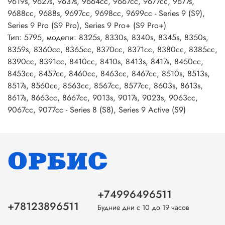
9619s, 9627s, 9637s, 9664cc, 9667cc, 9677cc, 9677s,
9688cc, 9688s, 9697cc, 9698cc, 9699cc - Series 9 (S9),
Series 9 Pro (S9 Pro), Series 9 Pro+ (S9 Pro+)
Тип: 5795, модели: 8325s, 8330s, 8340s, 8345s, 8350s,
8359s, 8360cc, 8365cc, 8370cc, 8371cc, 8380cc, 8385cc,
8390cc, 8391cc, 8410cc, 8410s, 8413s, 8417s, 8450cc,
8453cc, 8457cc, 8460cc, 8463cc, 8467cc, 8510s, 8513s,
8517s, 8560cc, 8563cc, 8567cc, 8577cc, 8603s, 8613s,
8617s, 8663cc, 8667cc, 9013s, 9017s, 9023s, 9063cc,
9067cc, 9077cc - Series 8 (S8), Series 9 Active (S9)
+74996496511
+78123896511
Будние дни с 10 до 19 часов