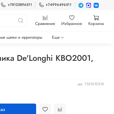
+78123896511
+74996496511
Сравнение
Избранное
Корзина
ые щетки и ирригаторы
Еще
ика De'Longhi KBO2001,
арт.
7321010218
аз