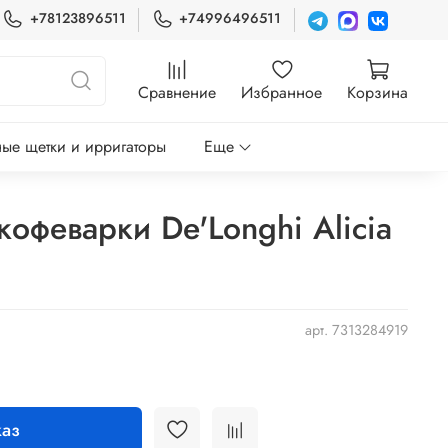
+78123896511
+74996496511
Сравнение
Избранное
Корзина
ые щетки и ирригаторы
Еще
офеварки De'Longhi Alicia
арт.
7313284919
аз