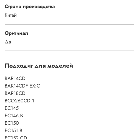
Страна производства
Китай
Оригинал
Да
Подходит для моделей
BAR14CD
BAR14CDF EX:C
BAR18CD
BCO260CD.1
EC145
EC146.B
EC150
EC151.B
EC152.CD