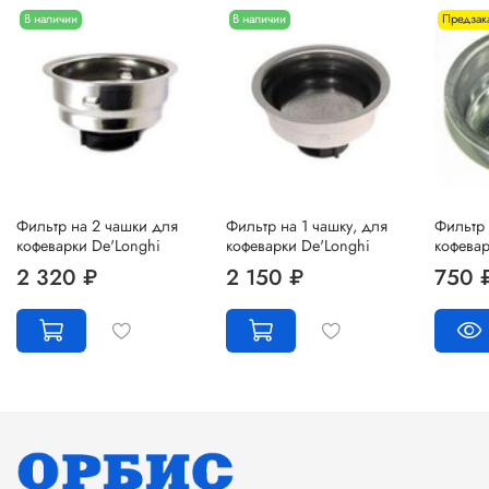
В наличии
В наличии
Предзак
Фильтр на 2 чашки для
Фильтр на 1 чашку, для
Фильтр 
кофеварки De'Longhi
кофеварки De'Longhi
кофевар
2 320 ₽
2 150 ₽
750 