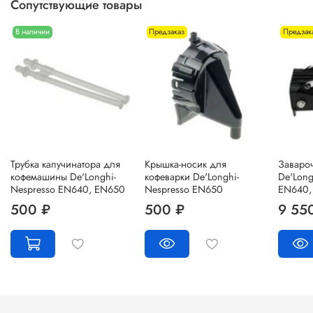
Сопутствующие товары
В наличии
Предзаказ
Предзак
Трубка капучинатора для
Крышка-носик для
Заваро
кофемашины De'Longhi-
кофеварки De'Longhi-
De'Long
Nespresso EN640, EN650
Nespresso EN650
EN640,
500 ₽
500 ₽
9 55