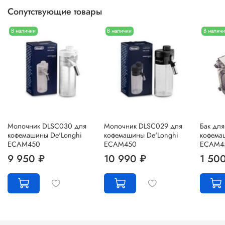
Сопутствующие товары
В наличии
В наличии
В налич
Молочник DLSC030 для
Молочник DLSC029 для
Бак для
кофемашины De'Longhi
кофемашины De'Longhi
кофема
ECAM450
ECAM450
ECAM4
9 950 ₽
10 990 ₽
1 50