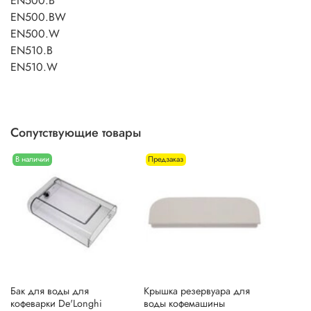
EN500.B
EN500.BW
EN500.W
EN510.B
EN510.W
Сопутствующие товары
В наличии
Предзаказ
Бак для воды для
Крышка резервуара для
кофеварки De'Longhi
воды кофемашины